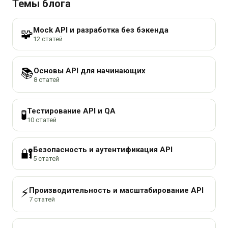
Темы блога
Mock API и разработка без бэкенда
🧩
12 статей
Основы API для начинающих
📚
8 статей
Тестирование API и QA
🧪
10 статей
Безопасность и аутентификация API
🔐
5 статей
Производительность и масштабирование API
⚡
7 статей