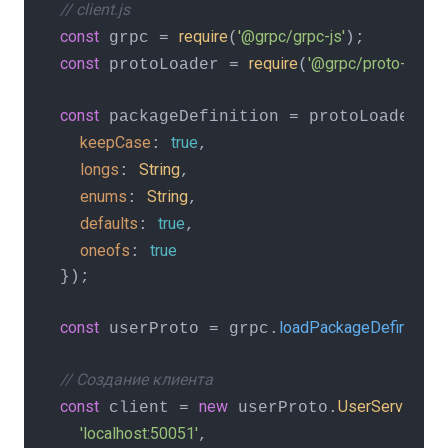
// client.js
const
require
'@grpc/grpc-js'
 grpc = 
(
const
require
'@grpc/proto-loader
 protoLoader = 
(
const
lo
 packageDefinition = protoLoader.
keepCase
true
: 
,

longs
String
: 
,

enums
String
: 
,

defaults
true
: 
,

oneofs
true
: 
});

const
loadPackageDefinition
 userProto = grpc.
(
// Создание клиента
const
new
UserService
 client = 
 userProto.
(

'localhost:50051'
,
