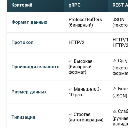
Критерий
gRPC
REST A
Protocol Buffers
JSON
Формат данных
(бинарный)
(текст
HTTP/1
Протокол
HTTP/2
HTTP/
⚠️ Сре
✅ Высокая
Производительность
(бинарный
(текст
формат)
формат
⚠️ Бол
✅ Меньше в 3-
Размер данных
10 раз
(JSON)
⚠️ Сла
✅ Строгая
Типизация
(ручна
(автогенерация)
валида