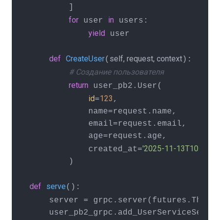
        ]

for
in
 user 
 users:

yield
 user

def
CreateUser
self, request, context
(
):

# Создание пользователя
return
 user_pb2.User(

id
123
=
,

            name=request.name,

            email=request.email,

            age=request.age,

'2025-11-13T10:00:00
            created_at=
        )

def
serve
():

    server = grpc.server(futures.Threa
    user_pb2_grpc.add_UserServiceServic