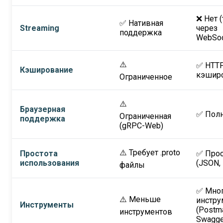
❌ Нет 
✅ Нативная
Streaming
через
поддержка
WebSoc
⚠️
✅ HTT
Кэширование
кэшир
Ограниченное
⚠️
Браузерная
✅ Пол
Ограниченная
поддержка
(gRPC-Web)
⚠️ Требует .proto
Простота
✅ Прос
использования
(JSON,
файлы
✅ Мно
⚠️ Меньше
инстру
Инструменты
(Postm
инструментов
Swagge