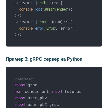
on
'end'
() =>
stream.
(
, 
 {

console
log
'Stream ended'
.
(
);

});

on
'error'
(
error
) =>
stream.
(
, 
 {

console
error
'Error:'
.
(
, error);

});
Пример 3: gRPC сервер на Python
# server.py
import
from
import
 concurrent 
import
import
 user_pb2_grpc
