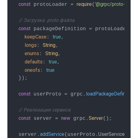
const
require
'@grpc/proto-loader
 protoLoader = 
(
// Загрузка .proto файла
const
lo
 packageDefinition = protoLoader.
keepCase
true
: 
,

longs
String
: 
,

enums
String
: 
,

defaults
true
: 
,

oneofs
true
: 
});

const
loadPackageDefinition
 userProto = grpc.
(
// Реализация сервиса
const
new
Server
 server = 
 grpc.
();

addService
UserService
serv
server.
(userProto.
.