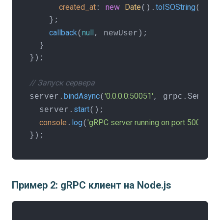
created_at
new
Date
toISOString
: 
().
()

    };

callback
null
(
, newUser);

  }

});

// Запуск сервера
bindAsync
'0.0.0.0:50051'
ServerCr
server.
(
, grpc.
start
  server.
();

console
log
'gRPC server running on port 50051'
.
(
);
});
Пример 2: gRPC клиент на Node.js