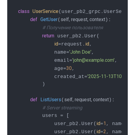
class
UserService
(user_pb2_grpc.UserService
def
GetUser
self, request, context
(
):

# Получение пользователя
return
 user_pb2.User(

id
id
=request.
,

'John Doe'
            name=
,

'john@example.com'
            email=
,

30
            age=
,

'2025-11-13T10:00:00
            created_at=
        )

def
ListUsers
self, request, context
(
):

# Server streaming
        users = [

id
1
'Joh
            user_pb2.User(
=
, name=
id
2
'Ja
            user_pb2.User(
=
, name=