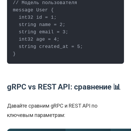
// Модель пользователя

message User {

  int32 id = 1;

  string name = 2;

  string email = 3;

  int32 age = 4;

  string created_at = 5;

}
gRPC vs REST API: сравнение 📊
Давайте сравним gRPC и REST API по
ключевым параметрам: