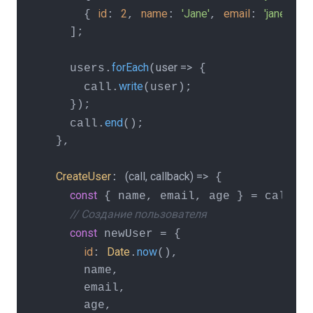
id
2
name
'Jane'
email
'jane@exa
      { 
: 
, 
: 
, 
: 
    ];

forEach
user
 =>
    users.
(
 {

write
      call.
(user);

    });

end
    call.
();

  },

CreateUser
(
call, callback
) =>
: 
 {

const
re
 { name, email, age } = call.
// Создание пользователя
const
 newUser = {

id
Date
now
: 
.
(),

      name,

      email,

      age,
