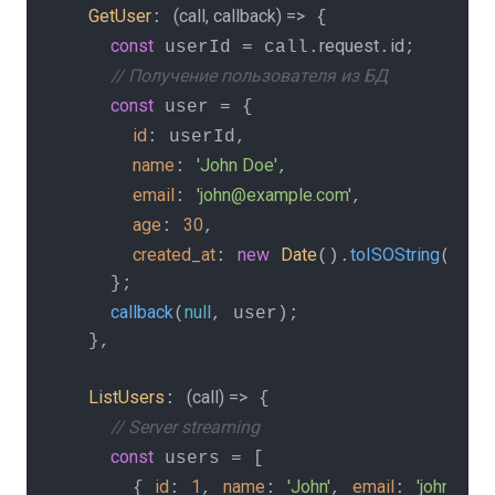
GetUser
(
call, callback
) =>
: 
 {

const
request
id
 userId = call.
.
;

// Получение пользователя из БД
const
 user = {

id
: userId,

name
'John Doe'
: 
,

email
'john@example.com'
: 
,

age
30
: 
,

created_at
new
Date
toISOString
: 
().
()

    };

callback
null
(
, user);

  },

ListUsers
(
call
) =>
: 
 {

// Server streaming
const
 users = [

id
1
name
'John'
email
'john@exa
      { 
: 
, 
: 
, 
: 