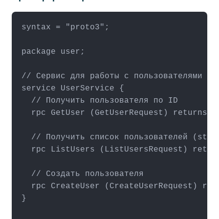
syntax = "proto3";

package user;

// Сервис для работы с пользователями

service UserService {

  // Получить пользователя по ID

  rpc GetUser (GetUserRequest) returns (U
  // Получить список пользователей (strea
  rpc ListUsers (ListUsersRequest) return
  // Создать пользователя

  rpc CreateUser (CreateUserRequest) retu
}
