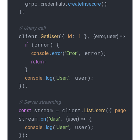
credentials
createInsecure
  grpc.
.
()

);

// Unary call
GetUser
id
1
(
error, user
) =>
client.
({ 
: 
 }, 
 {

if
 (error) {

console
error
'Error:'
.
(
, error);

return
;

  }

console
log
'User:'
.
(
, user);

});

// Server streaming
const
ListUsers
page
1
 stream = client.
({ 
: 
,
on
'data'
(
user
) =>
stream.
(
, 
 {

console
log
'User:'
.
(
, user);

});
