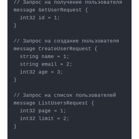
// Запрос на получение пользователя

message GetUserRequest {

  int32 id = 1;

}

// Запрос на создание пользователя

message CreateUserRequest {

  string name = 1;

  string email = 2;

  int32 age = 3;

}

// Запрос на список пользователей

message ListUsersRequest {

  int32 page = 1;

  int32 limit = 2;

}
