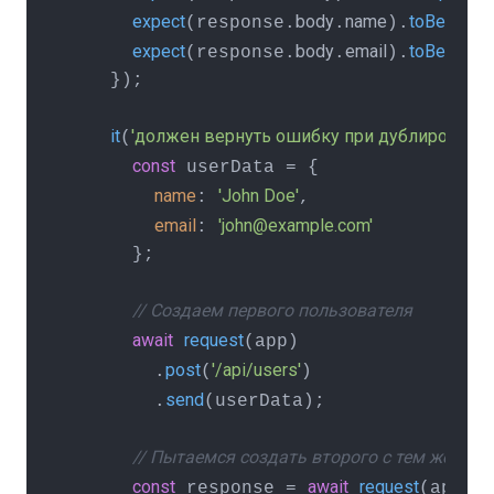
expect
body
name
toBe
(response.
.
).
(use
expect
body
email
toBe
(response.
.
).
(use
    });

it
'должен вернуть ошибку при дублировании 
(
const
 userData = {

name
'John Doe'
: 
,

email
'john@example.com'
: 
      };

// Создаем первого пользователя
await
request
(app)

post
'/api/users'
        .
(
)

send
        .
(userData);

// Пытаемся создать второго с тем же emai
const
await
request
 response = 
(app)
