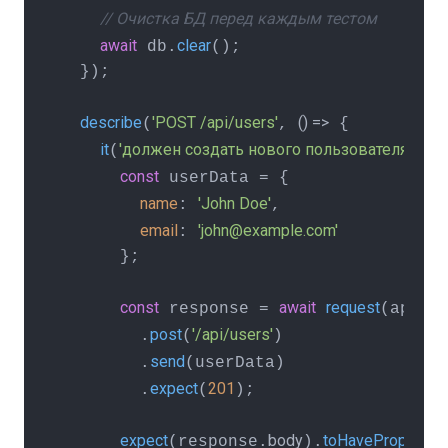
// Очистка БД перед каждым тестом
await
clear
 db.
();

  });

describe
'POST /api/users'
() =>
(
, 
 {

it
'должен создать нового пользователя'
as
(
, 
const
 userData = {

name
'John Doe'
: 
,

email
'john@example.com'
: 
      };

const
await
request
 response = 
(app)

post
'/api/users'
        .
(
)

send
        .
(userData)

expect
201
        .
(
);

expect
body
toHaveProperty
(response.
).
(