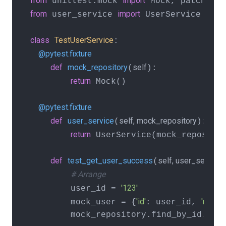
from
import
 unittest.mock 
from
import
 user_service 
 UserService

class
TestUserService
    @pytest.fixture
def
mock_repository
self
(
):

return
 Mock()

    @pytest.fixture
def
user_service
self, mock_repository
(
):

return
 UserService(mock_repositor
def
test_get_user_success
self, user_service
(
# Arrange
'123'
        user_id = 
'id'
'name'
        mock_user = {
: user_id, 
        mock_repository.find_by_id.retu