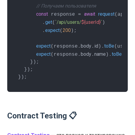
// Получаем пользователя
const
await
request
 response = 
(app)

get
`/api/users/
${userId}
`
        .
(
)

expect
200
        .
(
);

expect
body
id
toBe
(response.
.
).
(userId
expect
body
name
toBe
'John
(response.
.
).
(
    });

  });

});
Contract Testing 📋