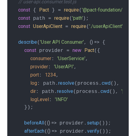
// user-api.consumer.test.js
const
Pact
require
'@pact-foundation/pact'
 { 
 } = 
(
const
require
'path'
 path = 
(
const
UserApiClient
require
'./userApiClient'
 = 
(
);

describe
'User API Consumer'
() =>
(
, 
 {

const
new
Pact
 provider = 
({

consumer
'UserService'
: 
,

provider
'UserAPI'
: 
,

port
1234
: 
,

log
resolve
cwd
'logs'
: path.
(process.
(), 
dir
resolve
cwd
'pacts'
: path.
(process.
(), 
logLevel
'INFO'
: 
  });

beforeAll
() =>
setup
(
 provider.
());

afterEach
() =>
verify
(
 provider.
());
