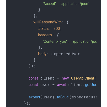
'Accept'
'application/json'
: 
          }

        },

willRespondWith
: {

status
200
: 
,

headers
: {

'Content-Type'
'application/json'
: 
          },

body
: expectedUser

        }

      });

const
new
UserApiClient
'http:
 client = 
(
const
await
getUser
'12
 user = 
 client.
(
expect
toEqual
(user).
(expectedUser);

    });
