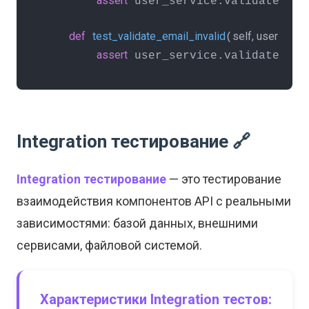
assert
 user_service.validate_ema
def
test_validate_email_invalid
self, user_serv
(
assert
 user_service.validate_ema
Integration тестирование 🔗
Integration тестирование
— это тестирование
взаимодействия компонентов API с реальными
зависимостями: базой данных, внешними
сервисами, файловой системой.
Характеристики Integration тестов: