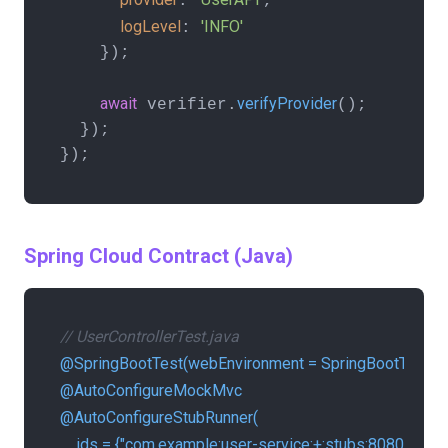
: 
,

logLevel
'INFO'
: 
    });

await
verifyProvider
 verifier.
();

  });

});
Spring Cloud Contract (Java)
// UserControllerTest.java
@SpringBootTest(webEnvironment = SpringBootTest.
@AutoConfigureMockMvc
@AutoConfigureStubRunner(

    ids = {"com.example:user-service:+:stubs:8080"},
