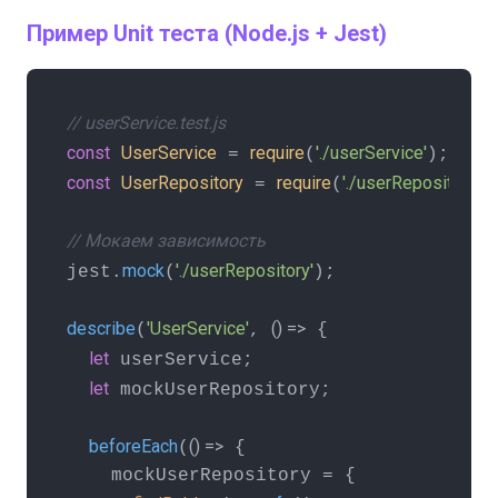
Пример Unit теста (Node.js + Jest)
// userService.test.js
const
UserService
require
'./userService'
 = 
(
const
UserRepository
require
'./userRepository'
 = 
(
);
// Мокаем зависимость
mock
'./userRepository'
jest.
(
);

describe
'UserService'
() =>
(
, 
 {

let
 userService;

let
 mockUserRepository;

beforeEach
() =>
(
 {

    mockUserRepository = {
