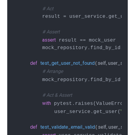
# Act
        result = user_service.get_user(
# Assert
assert
 result == mock_user

        mock_repository.find_by_id.asse
def
test_get_user_not_found
self, user_servic
(
# Arrange
        mock_repository.find_by_id.ret
# Act & Assert
with
m
 pytest.raises(ValueError, 
'999'
            user_service.get_user(
)

def
test_validate_email_valid
self, user_servic
(