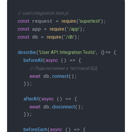
// user.integration.test.js
const
require
'supertest'
 request = 
(
const
require
'./app'
 app = 
(
const
require
'./db'
 db = 
(
);

describe
'User API Integration Tests'
() =>
(
, 
 {

beforeAll
async
(
 () => {

// Подключение к тестовой БД
await
connect
 db.
();

  });

afterAll
async
(
 () => {

await
disconnect
 db.
();

  });

beforeEach
async
(
 () => {
