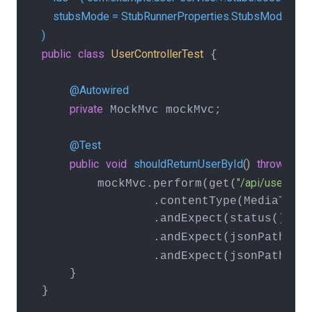
    stubsMode = StubRunnerProperties.StubsMode.LOC
)
public
class
UserControllerTest
 {

@Autowired
private
 MockMvc mockMvc;

@Test
public
void
shouldReturnUserById
()
throws
 Ex
"/api/users/12
        mockMvc.perform(get(
                .contentType(MediaType.
                .andExpect(status().isO
"$.i
                .andExpect(jsonPath(
"$.
                .andExpect(jsonPath(
    }

}
