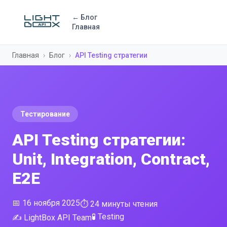
← Блог
Главная
Главная
›
Блог
›
API Testing стратегии
Тестирование
API Testing стратегии:
Unit, Integration, Contract,
E2E
📅 16 ноября 2025
⏱ 24 минуты чтения
🧪 Testing
✍️ LightBox API Team