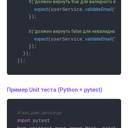
it
'должен вернуть true для валидного email'
(
,
expect
validateEmail
'test@
(userService.
(
    });

it
'должен вернуть false для невалидного ema
(
expect
validateEmail
'invali
(userService.
(
    });

  });

});
Пример Unit теста (Python + pytest)
# test_user_service.py
import