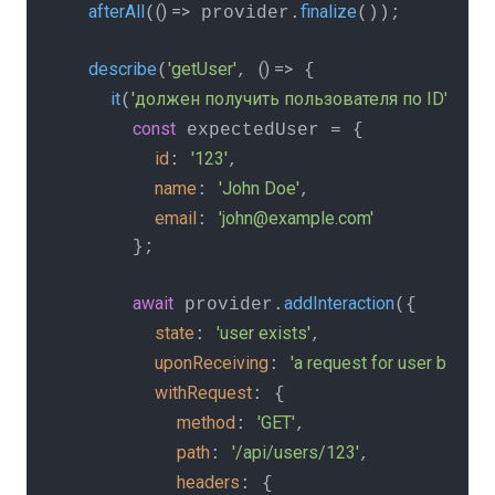
afterAll
() =>
finalize
(
 provider.
());

describe
'getUser'
() =>
(
, 
 {

it
'должен получить пользователя по ID'
as
(
, 
const
 expectedUser = {

id
'123'
: 
,

name
'John Doe'
: 
,

email
'john@example.com'
: 
      };

await
addInteraction
 provider.
({

state
'user exists'
: 
,

uponReceiving
'a request for user by ID'
: 
,

withRequest
: {

method
'GET'
: 
,

path
'/api/users/123'
: 
,

headers
: {
