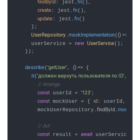
findById
fn
: jest.
(),

create
fn
: jest.
(),

update
fn
: jest.
()

    };

UserRepository
mockImplementation
() =>
.
(
 moc
new
UserService
    userService = 
();

  });

describe
'getUser'
() =>
(
, 
 {

it
'должен вернуть пользователя по ID'
asy
(
, 
// Arrange
const
'123'
 userId = 
;

const
id
nam
 mockUser = { 
: userId, 
findById
mockReso
      mockUserRepository.
.
// Act
const
await
ge
 result = 
 userService.