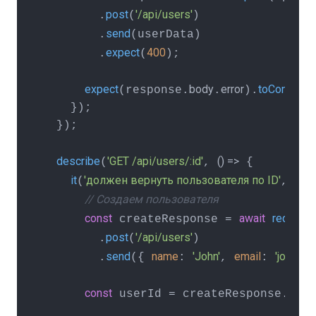
post
'/api/users'
        .
(
)

send
        .
(userData)

expect
400
        .
(
);

expect
body
error
toContain
(response.
.
).
(
    });

  });

describe
'GET /api/users/:id'
() =>
(
, 
 {

it
'должен вернуть пользователя по ID'
asy
(
, 
// Создаем пользователя
const
await
request
 createResponse = 
post
'/api/users'
        .
(
)

send
name
'John'
email
'john@e
        .
({ 
: 
, 
: 
const
body
 userId = createResponse.