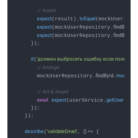
// Assert
expect
toEqual
(result).
(mockUser);

expect
findById
(mockUserRepository.
).
expect
findById
(mockUserRepository.
).
    });

it
'должен выбросить ошибку если пользоват
(
// Arrange
findById
mockReso
      mockUserRepository.
.
// Act & Assert
await
expect
getUser
'999'
(userService.
(
    });

  });

describe
'validateEmail'
() =>
(
, 
 {
