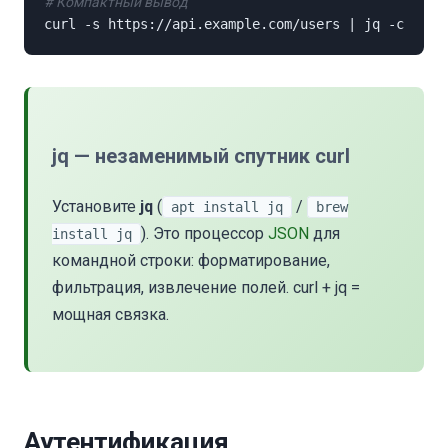
# Компактный вывод
curl -s https://api.example.com/users | jq -c 
'.[]'
jq — незаменимый спутник curl
Установите
jq
(
/
apt install jq
brew
). Это процессор
JSON
для
install jq
командной строки: форматирование,
фильтрация, извлечение полей. curl + jq =
мощная связка.
Аутентификация