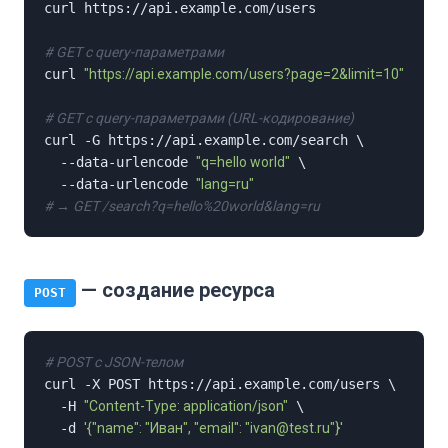
curl https://api.example.com/users

# GET с query-параметрами
curl 
"https://api.example.com/users?page=2&limit=10"
# GET с query-параметрами (URL-кодирование)
curl -G https://api.example.com/search \

  --data-urlencode 
"q=hello world"
 \

  --data-urlencode 
"lang=ru"
# → GET /search?q=hello%20world&lang=ru
— создание ресурса
POST
# POST с JSON-телом
curl -X POST https://api.example.com/users \

  -H 
"Content-Type: application/json"
 \

  -d 
'{"name": "Иван", "email": "ivan@test.ru"}'