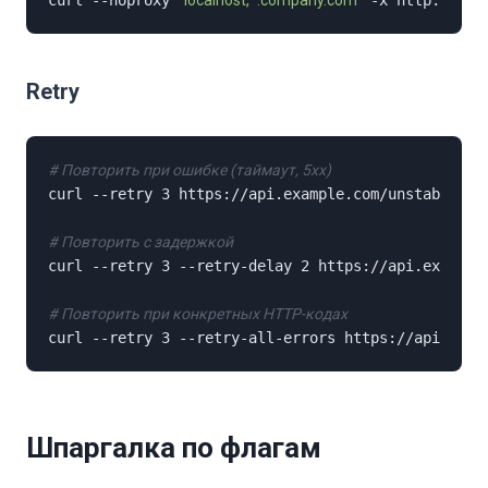
curl --noproxy 
"localhost,*.company.com"
 -x http://pro
Retry
# Повторить при ошибке (таймаут, 5xx)
curl --retry 3 https://api.example.com/unstable-end
# Повторить с задержкой
curl --retry 3 --retry-delay 2 https://api.example.
# Повторить при конкретных HTTP-кодах
curl --retry 3 --retry-all-errors https://api.exam
Шпаргалка по флагам