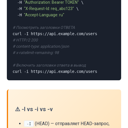
  -H 
"Authorization: Bearer TOKEN"
 \

  -H 
"X-Request-Id: req_abc123"
 \

  -H 
"Accept-Language: ru"
# Посмотреть заголовки ОТВЕТА
# HTTP/2 200
# content-type: application/json
# x-ratelimit-remaining: 98
# Включить заголовки ответа в вывод
curl -i https://api.example.com/users
⚠️ -I vs -i vs -v
(HEAD) — отправляет HEAD-запрос,
-I