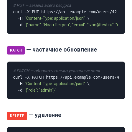
# PUT — замена всего ресурса
curl -X PUT https://api.example.com/users/42 \

  -H 
"Content-Type: application/json"
 \

  -d 
'{"name": "Иван Петров", "email": "ivan@test.ru", "role": "a
— частичное обновление
PATCH
# PATCH — обновить только указанные поля
curl -X PATCH https://api.example.com/users/42 \

  -H 
"Content-Type: application/json"
 \

  -d 
'{"role": "admin"}'
— удаление
DELETE