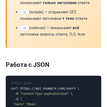
показывает
только заголовки
ответа
(include) — отправляет GET,
-i
показывает заголовки
+ тело
ответа
(verbose) — показывает
всё
:
-v
заголовки запроса, ответа, TLS, тело
Работа с JSON
# POST JSON
curl https://api.example.com/users \

  -H 
"Content-Type: application/json"
 \

  -d 
'{

    "name": "Иван",
