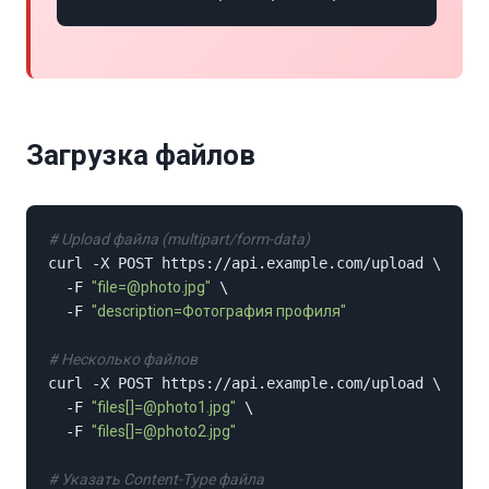
Загрузка файлов
# Upload файла (multipart/form-data)
curl -X POST https://api.example.com/upload \

  -F 
"file=@photo.jpg"
 \

  -F 
"description=Фотография профиля"
# Несколько файлов
curl -X POST https://api.example.com/upload \

  -F 
"files[]=@photo1.jpg"
 \

  -F 
"files[]=@photo2.jpg"
# Указать Content-Type файла