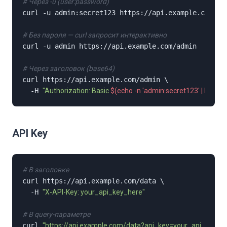
# Через -u (user:password)
curl -u admin:secret123 https://api.example.com/adm
# Без пароля — curl запросит интерактивно
curl -u admin https://api.example.com/admin

# Через заголовок (base64)
curl https://api.example.com/admin \

  -H 
"Authorization: Basic 
$(echo -n 'admin:secret123' | base6
API Key
# В заголовке
curl https://api.example.com/data \

  -H 
"X-API-Key: your_api_key_here"
# В query-параметре
curl 
"https://api.example.com/data?api_key=your_api_key_h