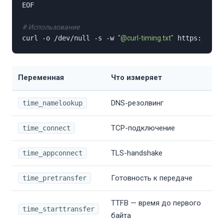
EOF

# Использование
curl -o /dev/null -s -w 
"@curl-timing.txt"
 https://api
Переменная
Что измеряет
DNS-резолвинг
time_namelookup
TCP-подключение
time_connect
TLS-handshake
time_appconnect
Готовность к передаче
time_pretransfer
TTFB — время до первого
time_starttransfer
байта