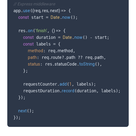
// Express middleware
app.
use
(
(
req, res, next
) =>
 {

const
 start = 
Date
.
now
();

  res.
on
(
'finish'
, 
() =>
 {

const
 duration = 
Date
.
now
() - start;

const
 labels = {

method
: req.
method
,

path
: req.
route
?.
path
 ?? req.
path
,

status
: res.
statusCode
.
toString
(),

    };

    requestCounter.
add
(
1
, labels);

    requestDuration.
record
(duration, labels);

  });

next
();

});