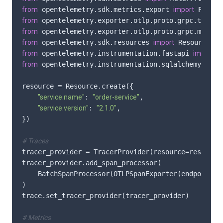
from
 opentelemetry.sdk.metrics.export 
import
from
 opentelemetry.exporter.otlp.proto.grpc.trace_
from
 opentelemetry.exporter.otlp.proto.grpc.metric
from
 opentelemetry.sdk.resources 
import
from
 opentelemetry.instrumentation.fastapi 
import
from
 opentelemetry.instrumentation.sqlalchemy 
impor
resource = Resource.create({

"service.name"
: 
"order-service"
,

"service.version"
: 
"2.1.0"
,

})

# Traces
tracer_provider = TracerProvider(resource=resource)
tracer_provider.add_span_processor(

    BatchSpanProcessor(OTLPSpanExporter(endpoint=
"
)

trace.set_tracer_provider(tracer_provider)

# Metrics