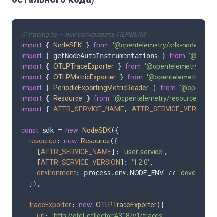
// tracing.ts — импортировать ПЕРВЫМ
import
 { 
NodeSDK
 } 
from
'@opentelemetry/sdk-node'
import
 { getNodeAutoInstrumentations } 
from
'@opente
import
 { 
OTLPTraceExporter
 } 
from
'@opentelemetry/export
import
 { 
OTLPMetricExporter
 } 
from
'@opentelemetry/expor
import
 { 
PeriodicExportingMetricReader
 } 
from
'@opentelem
import
 { 
Resource
 } 
from
'@opentelemetry/resources'
import
 { 
ATTR_SERVICE_NAME
, 
ATTR_SERVICE_VERSION
 
const
 sdk = 
new
NodeSDK
({

resource
: 
new
Resource
({

    [
ATTR_SERVICE_NAME
]: 
'user-service'
,

    [
ATTR_SERVICE_VERSION
]: 
'1.2.0'
,

environment
: process.
env
.
NODE_ENV
 ?? 
'developmen
  }),

traceExporter
: 
new
OTLPTraceExporter
({

url
: 
'http://otel-collector:4318/v1/traces'
,
