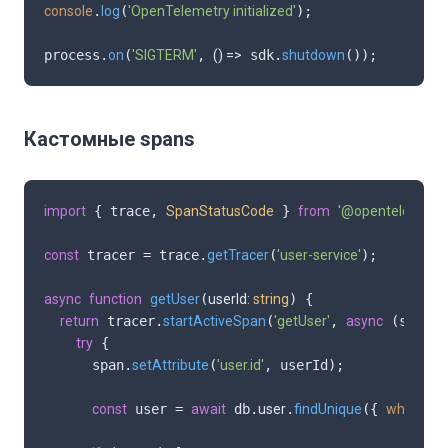
console
.
log
(
'OpenTelemetry initialized'
);

process.
on
(
'SIGTERM'
, 
() =>
 sdk.
shutdown
());
Кастомные spans
import
 { trace, 
SpanStatusCode
 } 
from
'@opentelemetry
const
 tracer = trace.
getTracer
(
'user-service'
);

async
function
getUser
(
userId: 
string
) {

return
 tracer.
startActiveSpan
(
'getUser'
, 
async
 (span) 
try
 {

      span.
setAttribute
(
'user.id'
, userId);

const
 user = 
await
 db.
user
.
findUnique
({ 
where
: 