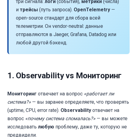
три сигнала:
логи
(события),
метрики
(числа)
и
трейсы
(путь запроса).
OpenTelemetry
—
open-source стандарт для сбора всей
телеметрии. Он vendor-neutral: данные
отправляются в Jaeger, Grafana, Datadog или
любой другой бэкенд.
1. Observability vs Мониторинг
Мониторинг
отвечает на вопрос
«работает ли
система?»
— вы заранее определяете, что проверять
(uptime, CPU, error rate).
Observability
отвечает на
вопрос
«почему система сломалась?»
— вы можете
исследовать
любую
проблему, даже ту, которую не
предвидели.