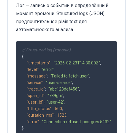
Лог — запись о событии в определённый
момент времени. Structured logs (JSON)
предпочтительнее plain text для
автоматического анализа.
// Structured log (хорошо)
{
"timestamp"
:
"2026-02-23T14:30:00Z"
,
"level"
:
"error"
,
"message"
:
"Failed to fetch user"
,
"service"
:
"user-service"
,
"trace_id"
:
"abc123def456"
,
"span_id"
:
"789ghi"
,
"user_id"
:
"user-42"
,
"http_status"
:
500
,
"duration_ms"
:
1523
,
"error"
:
"Connection refused: postgres:5432"
}