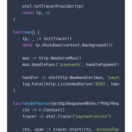
    otel.SetTracerProvider(tp)

return
 tp, 
nil
}

func
main
()
 {

    tp, _ := initTracer()

defer
 tp.Shutdown(context.Background())

    mux := http.NewServeMux()

    mux.HandleFunc(
"/payments"
, handlePayment)

    handler := otelhttp.NewHandler(mux, 
"payment-ser
    log.Fatal(http.ListenAndServe(
":8080"
, handler))
}

func
handlePayment
(w http.ResponseWriter, r *http.Request)
 {
    ctx := r.Context()

    tracer := otel.Tracer(
"payment-service"
)

    ctx, span := tracer.Start(ctx, 
"processPayment"
)