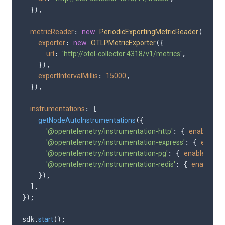
  }),

metricReader
: 
new
PeriodicExportingMetricReader
({

exporter
: 
new
OTLPMetricExporter
({

url
: 
'http://otel-collector:4318/v1/metrics'
,

    }),

exportIntervalMillis
: 
15000
,

  }),

instrumentations
: [

getNodeAutoInstrumentations
({

'@opentelemetry/instrumentation-http'
: { 
enabled
: 
'@opentelemetry/instrumentation-express'
: { 
enable
'@opentelemetry/instrumentation-pg'
: { 
enabled
: 
tr
'@opentelemetry/instrumentation-redis'
: { 
enabled
: 
    }),

  ],

});

sdk.
start