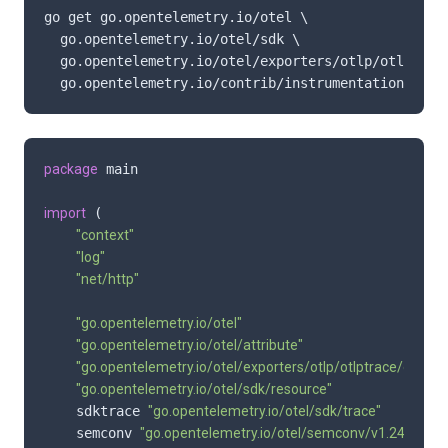
go get go.opentelemetry.io/otel \

  go.opentelemetry.io/otel/sdk \

  go.opentelemetry.io/otel/exporters/otlp/otlptrace
  go.opentelemetry.io/contrib/instrumentation/net/
package
 main

import
 (

"context"
"log"
"net/http"
"go.opentelemetry.io/otel"
"go.opentelemetry.io/otel/attribute"
"go.opentelemetry.io/otel/exporters/otlp/otlptrace/otlptra
"go.opentelemetry.io/otel/sdk/resource"
    sdktrace 
"go.opentelemetry.io/otel/sdk/trace"
    semconv 
"go.opentelemetry.io/otel/semconv/v1.24.0"