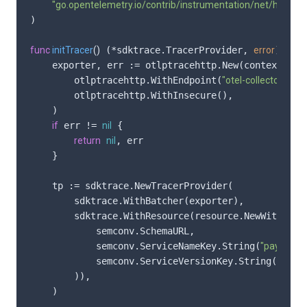
"go.opentelemetry.io/contrib/instrumentation/net/http/ote
)

func
initTracer
()
 (*sdktrace.TracerProvider, 
error
) {

    exporter, err := otlptracehttp.New(context.Back
        otlptracehttp.WithEndpoint(
"otel-collector:4318
        otlptracehttp.WithInsecure(),

    )

if
 err != 
nil
 {

return
nil
, err

    }

    tp := sdktrace.NewTracerProvider(

        sdktrace.WithBatcher(exporter),

        sdktrace.WithResource(resource.NewWithAttri
            semconv.SchemaURL,

            semconv.ServiceNameKey.String(
"payment-
            semconv.ServiceVersionKey.String(
"3.0.1"
        )),

    )
