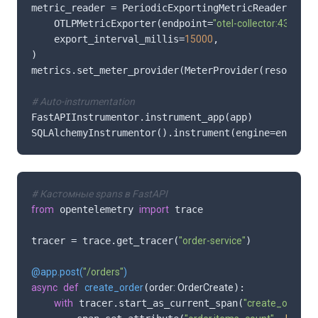
metric_reader = PeriodicExportingMetricReader(

    OTLPMetricExporter(endpoint=
"otel-collector:4317"
),

    export_interval_millis=
15000
,

)

metrics.set_meter_provider(MeterProvider(resource=r
# Auto-instrumentation
FastAPIInstrumentor.instrument_app(app)

SQLAlchemyInstrumentor().instrument(engine=engine)
# Кастомные spans в FastAPI
from
 opentelemetry 
import
 trace

tracer = trace.get_tracer(
"order-service"
)

@app.post(
"/orders"
)
async
def
create_order
(
order: OrderCreate
):

with
 tracer.start_as_current_span(
"create_order"
)