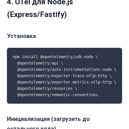
4. OTel для Node.js
(Express/Fastify)
Установка
npm install @opentelemetry/sdk-node \

  @opentelemetry/api \

  @opentelemetry/auto-instrumentations-node \

  @opentelemetry/exporter-trace-otlp-http \

  @opentelemetry/exporter-metrics-otlp-http \

  @opentelemetry/resources \

  @opentelemetry/semantic-conventions
Инициализация (загрузить до
остального кода)