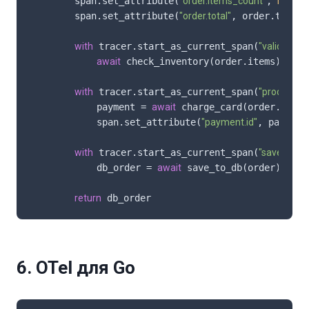
        span.set_attribute(
"order.items_count"
, 
len
(or
        span.set_attribute(
"order.total"
, order.total)

with
 tracer.start_as_current_span(
"validate_i
await
 check_inventory(order.items)

with
 tracer.start_as_current_span(
"process_
            payment = 
await
 charge_card(order.payme
            span.set_attribute(
"payment.id"
, payment
with
 tracer.start_as_current_span(
"save_orde
            db_order = 
await
 save_to_db(order)

return
 db_order
6. OTel для Go