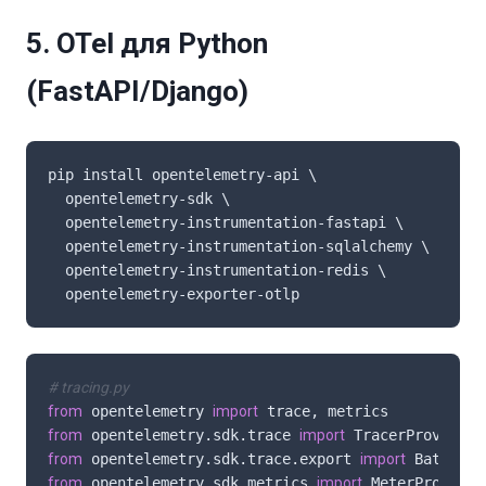
5. OTel для Python
(FastAPI/Django)
pip install opentelemetry-api \

  opentelemetry-sdk \

  opentelemetry-instrumentation-fastapi \

  opentelemetry-instrumentation-sqlalchemy \

  opentelemetry-instrumentation-redis \

  opentelemetry-exporter-otlp
# tracing.py
from
 opentelemetry 
import
from
 opentelemetry.sdk.trace 
import
from
 opentelemetry.sdk.trace.export 
import
from
 opentelemetry.sdk.metrics 
import