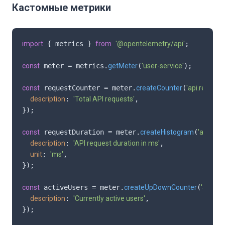
Кастомные метрики
import
 { metrics } 
from
'@opentelemetry/api'
;

const
 meter = metrics.
getMeter
(
'user-service'
);

const
 requestCounter = meter.
createCounter
(
'api.requests
description
: 
'Total API requests'
,

});

const
 requestDuration = meter.
createHistogram
(
'api.requ
description
: 
'API request duration in ms'
,

unit
: 
'ms'
,

});

const
 activeUsers = meter.
createUpDownCounter
(
'api.ac
description
: 
'Currently active users'
,

});
