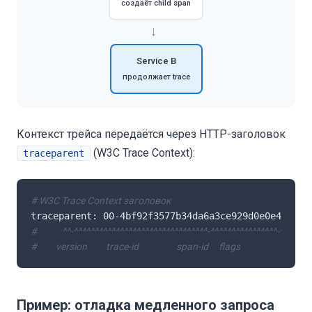
создаёт child span
→
Service B
продолжает trace
Контекст трейса передаётся через HTTP-заголовок
(W3C Trace Context):
traceparent
# W3C Trace Context заголовок
#            ^^-^^^^^^^^^^^^^^^^^^^^^^^^^^^^^^^^-^^^^^^^^^^^^^^^^-^^
#         version         trace-id                  span-id     flags
Пример: отладка медленного запроса