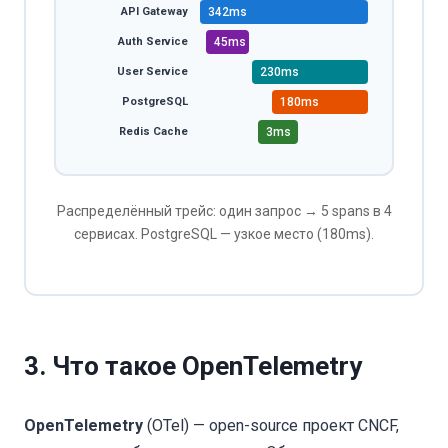
API Gateway
342ms
Auth Service
45ms
User Service
230ms
PostgreSQL
180ms
Redis Cache
3ms
Распределённый трейс: один запрос → 5 spans в 4
сервисах. PostgreSQL — узкое место (180ms).
3. Что такое OpenTelemetry
OpenTelemetry
(OTel) — open-source проект
CNCF
,