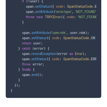
if
 (!user) {

        span.
setStatus
({ 
code
: 
SpanStatusCode
.
ERROR
        span.
setAttribute
(
'error.type'
, 
'NOT_FOUND'
);

throw
new
TRPCError
({ 
code
: 
'NOT_FOUND'
 });

      }

      span.
setAttribute
(
'user.role'
, user.
role
);

      span.
setStatus
({ 
code
: 
SpanStatusCode
.
OK
 });

return
 user;

    } 
catch
 (error) {

      span.
recordException
(error 
as
Error
);

      span.
setStatus
({ 
code
: 
SpanStatusCode
.
ERROR
 })
throw
 error;

    } 
finally
 {

      span.
end
();

    }

  });

}