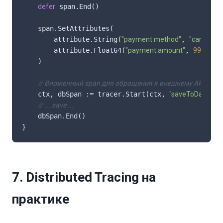
defer
 span.End()

    span.SetAttributes(

        attribute.String(
"payment.method"
, 
"card"
),

        attribute.Float64(
"payment.amount"
, 
99.99
),

    )

// Вложенный span для обращения к внешнему API
    ctx, dbSpan := tracer.Start(ctx, 
"saveToDatabas
// ... save ...
    dbSpan.End()

}
7. Distributed Tracing на
практике